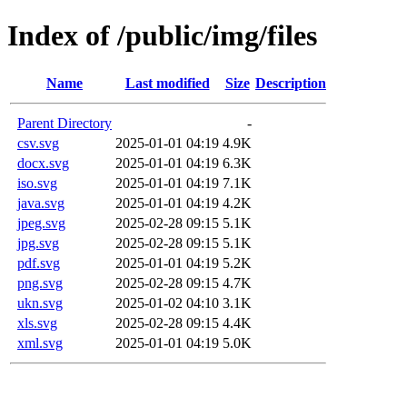
Index of /public/img/files
Name
Last modified
Size
Description
Parent Directory
-
csv.svg
2025-01-01 04:19
4.9K
docx.svg
2025-01-01 04:19
6.3K
iso.svg
2025-01-01 04:19
7.1K
java.svg
2025-01-01 04:19
4.2K
jpeg.svg
2025-02-28 09:15
5.1K
jpg.svg
2025-02-28 09:15
5.1K
pdf.svg
2025-01-01 04:19
5.2K
png.svg
2025-02-28 09:15
4.7K
ukn.svg
2025-01-02 04:10
3.1K
xls.svg
2025-02-28 09:15
4.4K
xml.svg
2025-01-01 04:19
5.0K