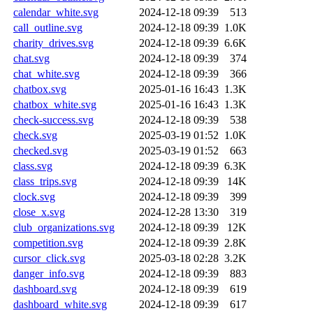
calendar_white.svg
2024-12-18 09:39
513
call_outline.svg
2024-12-18 09:39
1.0K
charity_drives.svg
2024-12-18 09:39
6.6K
chat.svg
2024-12-18 09:39
374
chat_white.svg
2024-12-18 09:39
366
chatbox.svg
2025-01-16 16:43
1.3K
chatbox_white.svg
2025-01-16 16:43
1.3K
check-success.svg
2024-12-18 09:39
538
check.svg
2025-03-19 01:52
1.0K
checked.svg
2025-03-19 01:52
663
class.svg
2024-12-18 09:39
6.3K
class_trips.svg
2024-12-18 09:39
14K
clock.svg
2024-12-18 09:39
399
close_x.svg
2024-12-28 13:30
319
club_organizations.svg
2024-12-18 09:39
12K
competition.svg
2024-12-18 09:39
2.8K
cursor_click.svg
2025-03-18 02:28
3.2K
danger_info.svg
2024-12-18 09:39
883
dashboard.svg
2024-12-18 09:39
619
dashboard_white.svg
2024-12-18 09:39
617